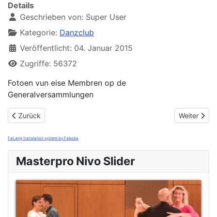
Details
Geschrieben von:
Super User
Kategorie:
Danzclub
Veröffentlicht: 04. Januar 2015
Zugriffe: 56372
Fotoen vun eise Membren op de
Generalversammlungen
Vorheriger Beitrag: Photos Assemblée générale 14.3.2019
Nächster Bei
Zurück
Weiter
FaLang translation system by Faboba
Masterpro Nivo Slider